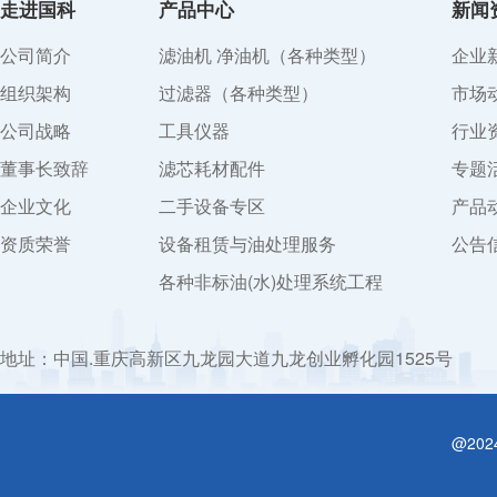
走进国科
产品中心
新闻
公司简介
滤油机 净油机（各种类型）
企业
组织架构
过滤器（各种类型）
市场
公司战略
工具仪器
行业
董事长致辞
滤芯耗材配件
专题
企业文化
二手设备专区
产品
资质荣誉
设备租赁与油处理服务
公告
各种非标油(水)处理系统工程
地址：中国.重庆高新区九龙园大道九龙创业孵化园1525号
@20