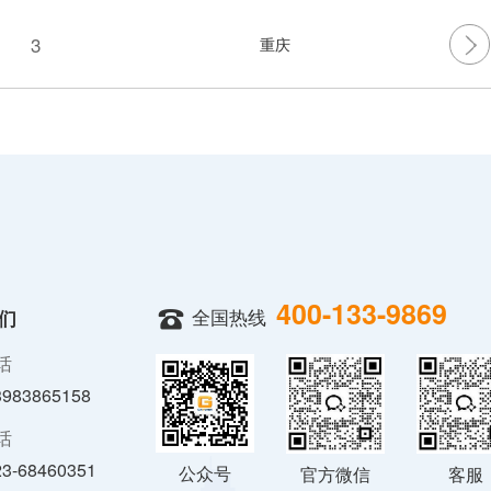
3
重庆
400-133-9869
全国热线
们
话
3983865158
话
23-68460351
公众号
官方微信
客服