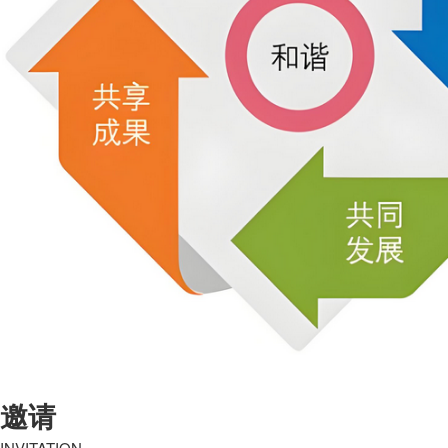
邀请
INVITATION