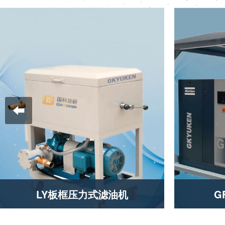
特高压电网被称为“电力高速公
该产品
路”，因其特高的安全性，对绝缘
的净化
油的油质要求更高。我公司生产的
定封闭
ZJA-T系列特高压油处理设备具有
装和检
很强的颗粒净化、真空脱气及油水
理、变
分离能力。特别用于500KV、750
燥。在
KV、1000KV交流电网，±660K
于国内
V、±800KV、±1100kV直流电
比，且
网，本机具有很强的真空脱气能
度
力、油水分离能力、颗粒净化能力
LY板框压力式滤油机
G
用于电厂、电站、工矿企业变电
本装置
所、石油、化工、冶金、国防等单
等大型