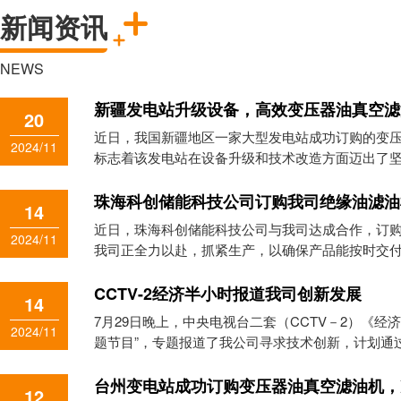
新闻资讯
位，用于过滤变压器油、透平油、
干燥空
液压油等油品中的水分和杂质。采
电力设
用滤纸作为过滤材料。根据用户的
修人员
NEWS
要求可选配自动液位控制、自动压
氧，比
力报警。
济、方
新疆发电站升级设备，高效变压器油真空滤
20
近日，我国新疆地区一家大型发电站成功订购的变
2024/11
标志着该发电站在设备升级和技术改造方面迈出了
珠海科创储能科技公司订购我司绝缘油滤油
14
近日，珠海科创储能科技公司与我司达成合作，订
2024/11
我司正全力以赴，抓紧生产，以确保产品能按时交付。 珠海科创储能科技公
家专注于储能技术研发和应用的高新技术企业，此
对我司产品质量和服务的高度认可。我司将以此为
CCTV-2经济半小时报道我司创新发展
14
务水平，以满足更多客户的需求。
7月29日晚上，中央电视台二套（CCTV－2）《经
2024/11
题节目”，专题报道了我公司寻求技术创新，计划通
化设备产品，通过远程接入客户生产设备，实现自
网云端接入我司技术监测中心，实现千里监测用户
台州变电站成功订购变压器油真空滤油机，
12