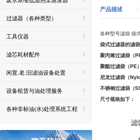
产品描述
过滤器（各种类型）
各种型号滤袋 袋
工具仪器
袋式过滤器的滤袋
滤芯耗材配件
聚丙烯过滤
袋
（P
聚酯过滤
袋
（PE
闲置.老.旧滤油设备处置
尼龙过滤
袋
（Nyl
不锈钢过滤
袋
（S
设备租赁与油处理服务
尺寸规格如下：
各种非标油(水)处理系统工程