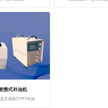
Z便携式补油机
及互感器CT/PT补油