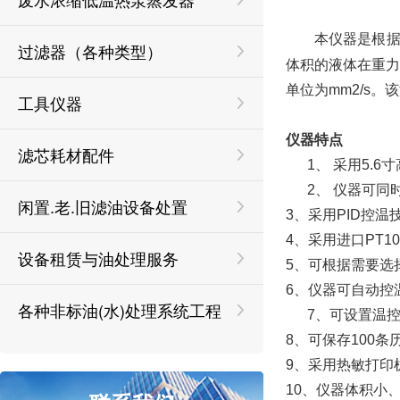
本仪器是根据《
过滤器（各种类型）
体积的液体在重
单位为mm2/s
工具仪器
仪器特点
滤芯耗材配件
1、 采用5.
2、 仪器可
闲置.老.旧滤油设备处置
3、采用PID控
4、采用进口PT
设备租赁与油处理服务
5、可根据需要选
6、仪器可自动控
各种非标油(水)处理系统工程
7、可设置温
8、可保存100
9、采用热敏打印
10、仪器体积小