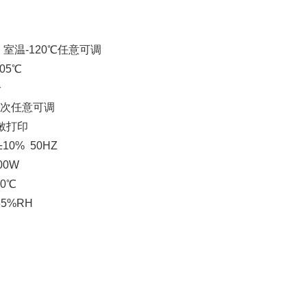
：室温-120℃任意可调
05℃
个
9次任意可调
敏打印
10% 50HZ
00W
0℃
5%RH