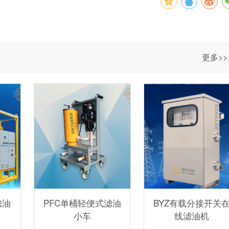
更多>>
滤油
PFC单桶轻便式滤油
BYZ有载分接开关
小车
线滤油机