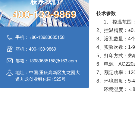
联系我们
400-133-9869
技术参数
1、 控温范围
2、控温精度：±0.
手机：+86-13983685158
3、浴孔数量：4
4、实验次数：1-
座机：400-133-9869
5、打印方式：热
邮箱：13983685158@163.com
6、电源：AC220±
地址：中国.重庆高新区九龙园大
7、额定功率：12
道九龙创业孵化园1525号
8、环境温度：5-4
环境湿度：＜8