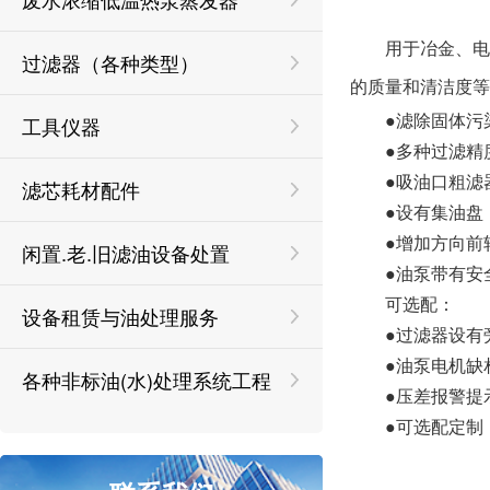
用于冶金、
过滤器（各种类型）
的质量和清洁度等
●滤除固体污染
工具仪器
●
多种过滤精
●
吸油口粗滤
滤芯耗材配件
●
设有集油盘
●
增加方向前
闲置.老.旧滤油设备处置
●
油泵带有安
可选配：
设备租赁与油处理服务
●
过滤器设有
●
油泵电机缺
各种非标油(水)处理系统工程
●
压差报警提
●
可选配定制