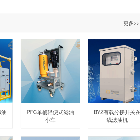
更多>>
滤油
PFC单桶轻便式滤油
BYZ有载分接开关
小车
线滤油机