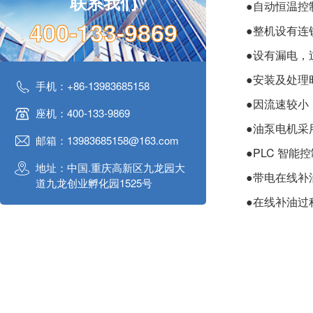
联系我们
●自动恒温控
400-133-9869
●整机设有连
●设有漏电，
●安装及处理
手机：+86-13983685158
●因流速较小
座机：400-133-9869
●油泵电机采
邮箱：13983685158@163.com
●PLC 智
地址：中国.重庆高新区九龙园大
●带电在线补
道九龙创业孵化园1525号
●在线补油过