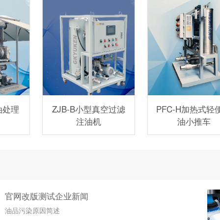
油处理
ZJB-B小型真空过滤
PFC-H加热式轻
注油机
油小推车
官网改版测试企业新闻
油品污染原因简述